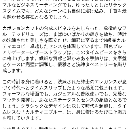
マルなビジネスミーティングでも、ゆったりとしたリラック
スタイムでも、どんなシーンにも自然に溶け込み、手首を最
も輝かせる存在となるでしょう。
カボションカットの合成スピネルをあしらった、象徴的なフ
ルーテッドリューズは、まばゆいばかりの輝きを放ち、時計
の洗練された美しさを際立たせ、細部に至るまでN級品カル
ティエコピー卓越したセンスを体現しています。同色ブルー
アリゲーターレザーストラップは、このタイムピースをさら
に格上げします。繊細な質感と温かみある手触りは、文字盤
とケースに完璧に調和し、優雅さと洗練タペストリーを織り
成します。
この時計を身に着けると、洗練された紳士のエレガンスが息
づく時代へとタイムスリップしたような感覚に包まれます。
フォーマルな場面でも、カジュアルな普段使いでも、完璧な
マッチを発揮し、あなたステータスとセンスの象徴となるで
しょう。クラシックなデザインは決して時代を超越し、タイ
ムレスな「カルティエブルー」は、身に着けるたびにそ魅力
を増していきます。