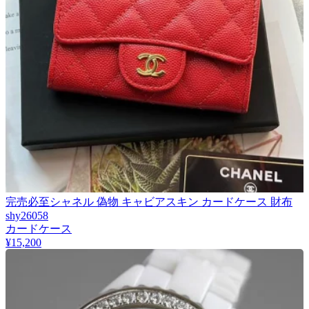
完売必至シャネル 偽物 キャビアスキン カードケース 財布
shy26058
カードケース
¥15,200