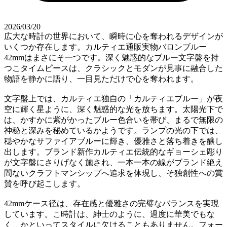
2026/03/20
広大な時計の世界において、瞬時に心を奪われるデザインが
いくつか存在します。カルティエ通販実物バロンブルー
42mmはまさにそ一つです。深く魅惑的なブルー文字盤を持
つこタイムピースは、クラシックとモダンが見事に融合した
物語を静かに語り、一目見ただけで心を奪われます。
文字盤上では、カルティエ独自の「カルティエブルー」が夜
空に輝く星ように、深く魅惑的な光を放ちます。太陽光下で
は、かすかに紫がかったブルー色合いを帯び、まるで無限の
神秘と深みを秘めているかようです。ランプの光の下では、
穏やかなサファイアブルーに輝き、優雅さと落ち着きを醸し
出します。ブランド新作カルティエ伝統的なギョーシェ彫り
が文字盤にさりげなく施され、一本一本の線がブランド絶え
間ないクラフトマンシップへ追求を体現し、そ独創性への賞
賛を呼び起こします。
42mmケース径は、存在感と優雅さの完璧なバランスを実現
しています。こ時計は、紳士のように、過度に華美でもな
く、かといってスタイルに欠けることもありません。フォー