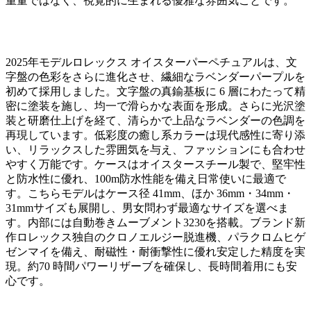
重量ではなく、視覚的に生まれる優雅な雰囲気ことです。
2025年モデルロレックス オイスターパーペチュアルは、文
字盤の色彩をさらに進化させ、繊細なラベンダーパープルを
初めて採用しました。文字盤の真鍮基板に 6 層にわたって精
密に塗装を施し、均一で滑らかな表面を形成。さらに光沢塗
装と研磨仕上げを経て、清らかで上品なラベンダーの色調を
再現しています。低彩度の癒し系カラーは現代感性に寄り添
い、リラックスした雰囲気を与え、ファッションにも合わせ
やすく万能です。ケースはオイスタースチール製で、堅牢性
と防水性に優れ、100m防水性能を備え日常使いに最適で
す。こちらモデルはケース径 41mm、ほか 36mm・34mm・
31mmサイズも展開し、男女問わず最適なサイズを選べま
す。内部には自動巻きムーブメント3230を搭載。ブランド新
作ロレックス独自のクロノエルジー脱進機、パラクロムヒゲ
ゼンマイを備え、耐磁性・耐衝撃性に優れ安定した精度を実
現。約70 時間パワーリザーブを確保し、長時間着用にも安
心です。