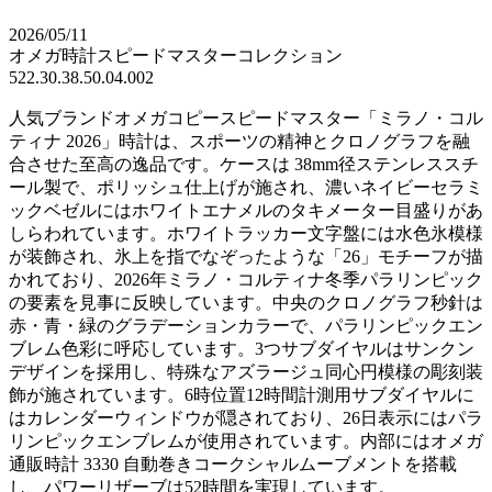
2026/05/11
オメガ時計スピードマスターコレクション
522.30.38.50.04.002
人気ブランドオメガコピースピードマスター「ミラノ・コル
ティナ 2026」時計は、スポーツの精神とクロノグラフを融
合させた至高の逸品です。ケースは 38mm径ステンレススチ
ール製で、ポリッシュ仕上げが施され、濃いネイビーセラミ
ックベゼルにはホワイトエナメルのタキメーター目盛りがあ
しらわれています。ホワイトラッカー文字盤には水色氷模様
が装飾され、氷上を指でなぞったような「26」モチーフが描
かれており、2026年ミラノ・コルティナ冬季パラリンピック
の要素を見事に反映しています。中央のクロノグラフ秒針は
赤・青・緑のグラデーションカラーで、パラリンピックエン
ブレム色彩に呼応しています。3つサブダイヤルはサンクン
デザインを採用し、特殊なアズラージュ同心円模様の彫刻装
飾が施されています。6時位置12時間計測用サブダイヤルに
はカレンダーウィンドウが隠されており、26日表示にはパラ
リンピックエンブレムが使用されています。内部にはオメガ
通販時計 3330 自動巻きコークシャルムーブメントを搭載
し、パワーリザーブは52時間を実現しています。