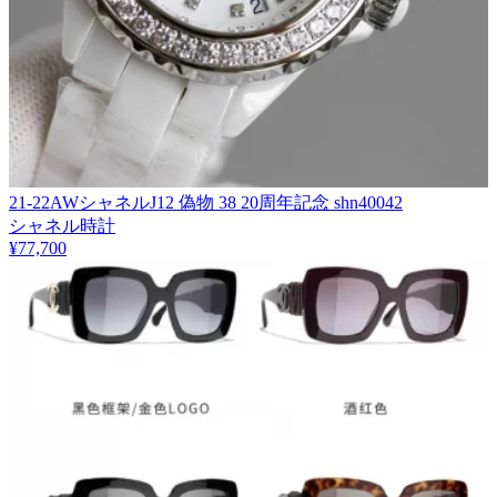
21-22AWシャネルJ12 偽物 38 20周年記念 shn40042
シャネル時計
¥77,700