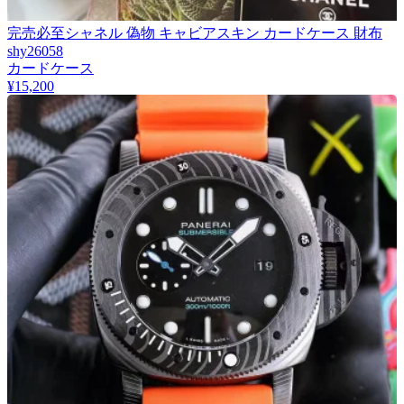
完売必至シャネル 偽物 キャビアスキン カードケース 財布
shy26058
カードケース
¥15,200