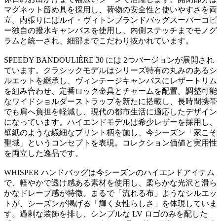
マグネット留め具を採用し、荷物の安全性と使いやすさを両
立。内張りにはルイ・ヴィトンブランドバッグスーパーコピ
ー独自の撥水キャンバスを使用し、内側ステッチまでモノグ
ラムと統一され、細部までこだわり抜かれています。
SPEEDY BANDOULIÈRE 30 には 2つバージョンが展開され
ています。クラシックモデルはシリーズ特有の丸みのあるシ
ルエットを継承し、ヴィンテージキャンバスにレザートリム
を組み合わせ、定番ロック金具とチャームを配置。調整可能
なワイドショルダーストラップを新たに搭載し、長時間携帯
でも肩へ負担を軽減し、現代の都市生活に適応したデザイン
になっています。ハイエンドモデルは希少レザーを採用し、
壁紙のような繊細なプリント柄を施し、今シーズン「家こそ
聖域」というコンセプトを表現。コレクション価値と実用性
を両立した逸品です。
WHISPER ハンドバッグは今シーズンのハイエンドアイテム
で、軽やかで透け感ある素材を使用し、柔らかな光沢と滑ら
かなドレープ感が特徴。まるで「流れる布」ようなシルエッ
トが、シーズンが掲げる「輝く女性らしさ」を体現していま
す。過剰な装飾を排し、シンプルな LV ロゴのみを配した