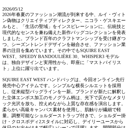
2026/05/12
2026年春夏のファッション潮流が到来する中、ルイ・ヴィト
ン偽物はクリエイティブディレクター、ニコラ・ゲスキエー
ルもと、「生活の聖域」をインスピレーションに、伝統技と
現代的なセンスを兼ね備えた新作バッグコレクションを発表
しました。ブランド百年のクラフトマンシップを受け継ぎつ
つ、シーズントレンドデザインを融合させ、ファッション業
界の注目を集めています。その中でもSQUIRE EAST
WEST、SPEEDY BANDOULIÈRE 30、WHISPER3 モデル
は、独自デザインと実用性から、即座に「マストバイリス
ト」上位に躍り出ています。
SQUIRE EAST WEST ハンドバッグは、今回オンライン先行
発売中心アイテムです。シンプルな横長シルエットを採用
し、従来縦型バッグラインを一新。ブランドが新たに解釈し
た立体エンボス加工のモノグラム柄は、光下で仄かなメタリ
ック光沢を放ち、控えめながら上質な存在感を演出します。
柔らかい高級キャンバス素材を使用し、肌触りが繊細で軽
量。調整可能なショルダーストラップ付きで、ショルダー掛
け・クロスボディ2スタイルに対応し、デイリーユースから
休日のお出かけまで幅広いシーンで活躍します。開閉部分は