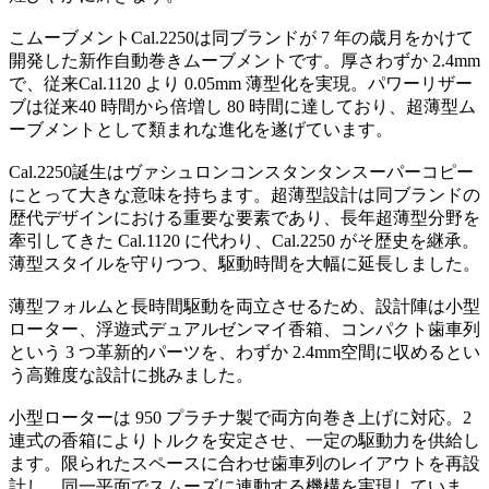
こムーブメントCal.2250は同ブランドが 7 年の歳月をかけて
開発した新作自動巻きムーブメントです。厚さわずか 2.4mm
で、従来Cal.1120 より 0.05mm 薄型化を実現。パワーリザー
ブは従来40 時間から倍増し 80 時間に達しており、超薄型ム
ーブメントとして類まれな進化を遂げています。
Cal.2250誕生はヴァシュロンコンスタンタンスーパーコピー
にとって大きな意味を持ちます。超薄型設計は同ブランドの
歴代デザインにおける重要な要素であり、長年超薄型分野を
牽引してきた Cal.1120 に代わり、Cal.2250 がそ歴史を継承。
薄型スタイルを守りつつ、駆動時間を大幅に延長しました。
薄型フォルムと長時間駆動を両立させるため、設計陣は小型
ローター、浮遊式デュアルゼンマイ香箱、コンパクト歯車列
という 3 つ革新的パーツを、わずか 2.4mm空間に収めるとい
う高難度な設計に挑みました。
小型ローターは 950 プラチナ製で両方向巻き上げに対応。2
連式の香箱によりトルクを安定させ、一定の駆動力を供給し
ます。限られたスペースに合わせ歯車列のレイアウトを再設
計し、同一平面でスムーズに連動する機構を実現していま