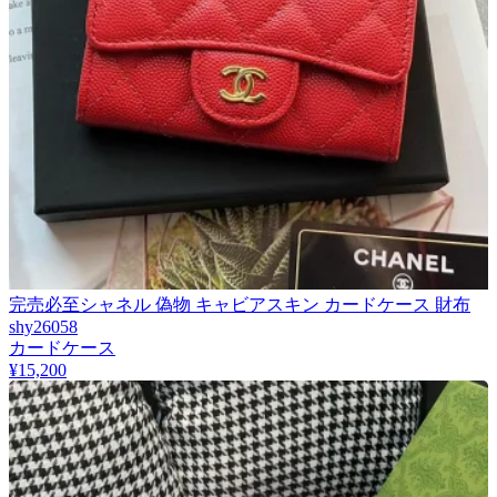
完売必至シャネル 偽物 キャビアスキン カードケース 財布
shy26058
カードケース
¥15,200