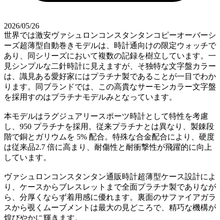
2026/05/26
世界では激安ヴァシュロンコンスタンタンコピーオーバーシ
ーズ超薄型自動巻きモデルは、時計通向けの限定ウォッチで
あり、同シリーズにおいて複数の記録を樹立しています。一
見シンプルな二針時計に見えますが、そ独特な文字盤カラー
は、識見ある愛好家にはプラチナ製であることが一目でわか
ります。同ブランドでは、この高貴なサーモンカラー文字盤
を採用すのはプラチナモデルみとなっています。
本モデルはラグジュアリースポーツ時計として特性を考慮
し、950 プラチナを採用。従来プラチナとは異なり、製錬段
階で銅とガリウムを 5% 配合。特殊な合金配合により、硬度
は従来品2.7 倍に高まり、耐傷性と耐衝撃性が飛躍的に向上
しています。
ヴァシュロンコンスタンタン通販時計超薄型ケース設計によ
り、ケースからブレスレットまで全面プラチナ製でありなが
ら、分厚くならず着用感に優れます。裏面のサファイアガラ
スから覗くムーブメントは最大の見どころで、精巧な機構が
煌びやかに輝きます。