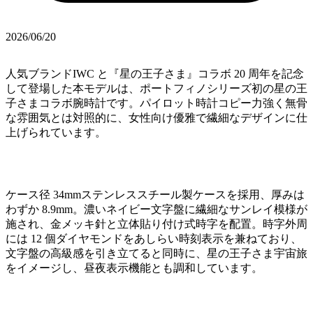
2026/06/20
人気ブランドIWC と『星の王子さま』コラボ 20 周年を記念
して登場した本モデルは、ポートフィノシリーズ初の星の王
子さまコラボ腕時計です。パイロット時計コピー力強く無骨
な雰囲気とは対照的に、女性向け優雅で繊細なデザインに仕
上げられています。
ケース径 34mmステンレススチール製ケースを採用、厚みは
わずか 8.9mm。濃いネイビー文字盤に繊細なサンレイ模様が
施され、金メッキ針と立体貼り付け式時字を配置。時字外周
には 12 個ダイヤモンドをあしらい時刻表示を兼ねており、
文字盤の高級感を引き立てると同時に、星の王子さま宇宙旅
をイメージし、昼夜表示機能とも調和しています。