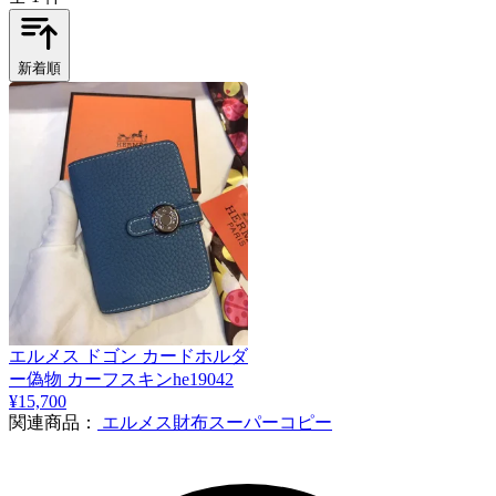
新着順
エルメス ドゴン カードホルダ
3
ー偽物 カーフスキンhe19042
¥15,700
関連商品：
エルメス財布スーパーコピー