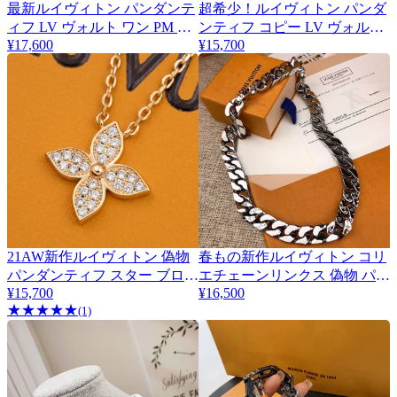
最新ルイヴィトン パンダンテ
超希少！ルイヴィトン パンダ
ィフ LV ヴォルト ワン PM ネ
ンティフ コピー LV ヴォルト
¥17,600
¥15,700
ックレス コピー vuc12756
ワン PM ネックレス Q93805
21AW新作ルイヴィトン 偽物
春もの新作ルイヴィトン コリ
パンダンティフ スター ブロッ
エチェーンリンクス 偽物 パッ
¥15,700
¥16,500
サム ネックレス Q93710
チーズ ストラス ネックレス
★
★
★
★
★
(1)
vuv96854