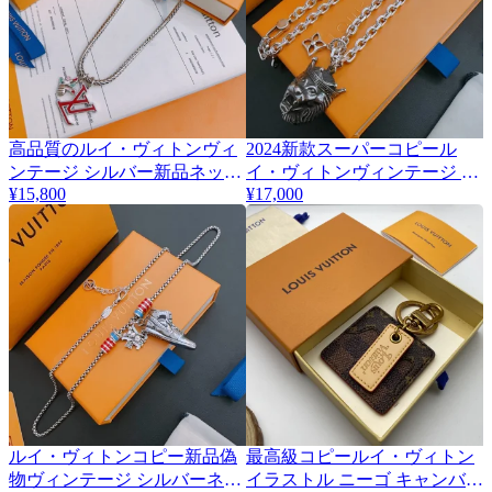
高品質のルイ・ヴィトンヴィ
2024新款スーパーコピール
ンテージ シルバー新品ネック
イ・ヴィトンヴィンテージ シ
¥15,800
¥17,000
レス 327777
ルバーネックレス 293278
ルイ・ヴィトンコピー新品偽
最高級コピールイ・ヴィトン
物ヴィンテージ シルバーネッ
イラストル ニーゴ キャンバス