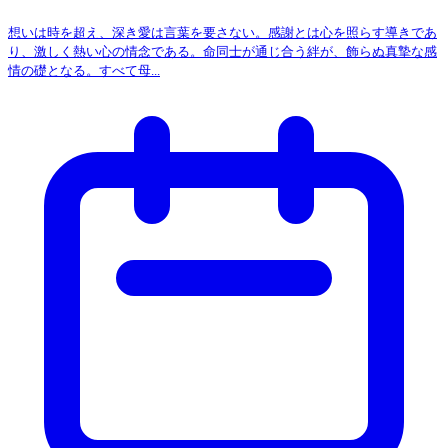
想いは時を超え、深き愛は言葉を要さない。感謝とは心を照らす導きであ
り、激しく熱い心の情念である。命同士が通じ合う絆が、飾らぬ真摯な感
情の礎となる。すべて母...