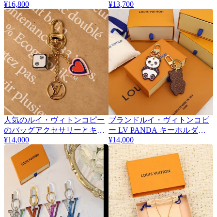
¥16,800
¥13,700
クレス 293279
バッグチャームとキーチェー
ン MP2713
人気のルイ・ヴィトンコピー
ブランドルイ・ヴィトンコピ
のバッグアクセサリーとキー
ー LV PANDA キーホルダー
¥14,000
M00993
¥14,000
ホルダー MP2913