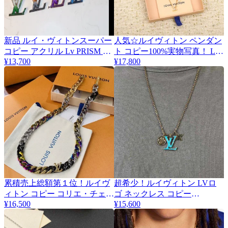
新品 ルイ・ヴィトンスーパー
人気☆ルイヴィトン ペンダン
コピー アクリル Lv PRISM キ
ト コピー100%実物写真！ LV
¥13,700
¥17,800
ーホルダー MP67777
インスティンクト vup14301
累積売上総額第１位！ルイヴ
超希少！ルイヴィトン LVロ
ィトン コピー コリエ・チェー
ゴ ネックレス コピー
¥16,500
vux18801
¥15,600
ンリンクス パッチーズ ストラ
ス ネックレス MP2772