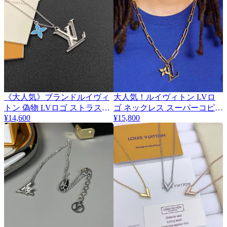
《大人気》ブランドルイヴィ
大人気！ルイヴィトン LVロ
トン 偽物 LVロゴ ストラスネ
ゴ ネックレス スーパーコピー
¥14,600
vup64583
¥15,800
ックレス vuv09731