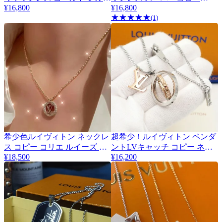
¥16,800
vuz28277
¥16,800
ー コピー M63141
★
★
★
★
★
(1)
希少色ルイヴィトン ネックレ
超希少！ルイヴィトン ペンダ
ス コピー コリエ ルイーズ バ
ントLVキャッチ コピー ネッ
¥18,500
¥16,200
イ ナイト M00759
クレス M80184