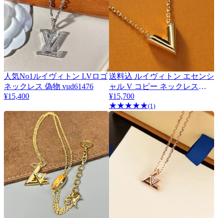
人気No1ルイヴィトン LVロゴ
送料込 ルイヴィトン エセンシ
ネックレス 偽物 vud61476
ャル V コピー ネックレス
¥15,400
vun11789
¥15,700
★
★
★
★
★
(1)