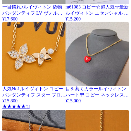
一目惚れ♪ルイヴィトン 偽物
m61083 コピー☆超人気☆最新
パンダンティフ LV ヴォルト
ルイヴィトン エセンシャル V
¥17,600
¥15,200
ワン PM ネックレス vua62462
コピー ネックレス
人気No1ルイヴィトン コピー
目を惹くカラールイヴィトン
パンダンティフ スター ブロッ
ハート型 コピー ネックレス
¥15,800
vue65820
¥15,000
サム ドゥーブル ネックレス
★
★
★
★
★
Q93689
(1)