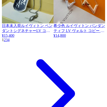
日本未入荷ルイヴィトン ペン
希少色 ルイヴィトン パンダン
ダントシグネチャーLV コピ
ティフ LV ヴォルト コピー ア
¥15,400
¥14,800
ー ネックレス M00321
ップサイド vub83655
1
2
3
4