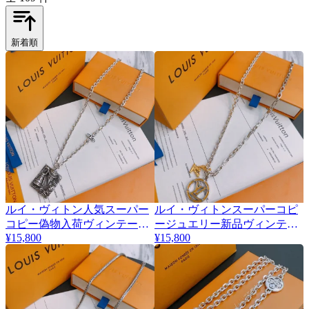
新着順
ルイ・ヴィトン人気スーパー
ルイ・ヴィトンスーパーコピ
コピー偽物入荷ヴィンテージ
ージュエリー新品ヴィンテー
¥15,800
¥15,800
シルバーネックレス 327772
ジ シルバーネックレス 327776