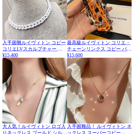
入手困難ルイヴィトン コピー
最高級ルイヴィトン コリエ・
コリエLVスカルプチャー ネ
チェーンリンクス コピー パッ
¥15,400
¥15,600
ックレス vuz11612
チーズ ストラス ネックレス
vux46955
大人気！ルイヴィトン ロゴ入
入手困難品！ ​ルイヴィトン ネ
りネックレス ゴールド シルバ
ックレス スーパーコピー