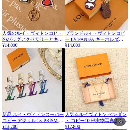
人気のルイ・ヴィトンコピー
ブランドルイ・ヴィトンコピ
のバッグアクセサリーとキー
ー LV PANDA キーホルダー
¥14,000
M00993
¥14,000
ホルダー MP2913
新品 ルイ・ヴィトンスーパー
人気☆ルイヴィトン ペンダン
コピー アクリル Lv PRISM キ
ト コピー100%実物写真！ LV
1/5
¥13,700
¥17,800
ーホルダー MP67777
インスティンクト vup14301