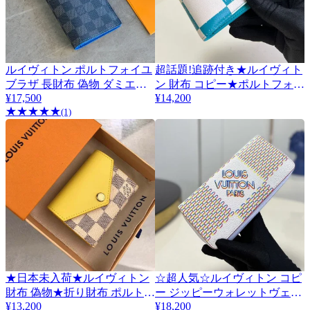
ルイヴィトン ポルトフォイユ
超話題!追跡付き★​ルイヴィト
ブラザ 長財布 偽物 ダミエグ
ン 財布 コピー★ポルトフォイ
¥17,500
¥14,200
ラフィット vue81037
ユ・ミュルティプル ダミエ★
★
★
★
★
★
(1)
かっこいい!!! vuc38191
★日本未入荷★ルイヴィトン
☆超人気☆ルイヴィトン コピ
財布 偽物★折り財布 ポルトフ
ー ジッピーウォレットヴェル
¥13,200
¥18,200
ォイユ・ゾエ ミニ財布
ティカル 長財布 M81403