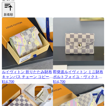
新着順
ルイヴィトン 折りたたみ財布
即発送ルイヴィトン ミニ財布
キャンバス チェーン コピー
ポルトフォイユ・ヴィクトリ
N40468
¥14,700
¥14,700
ーヌ 最新コピー vug46540