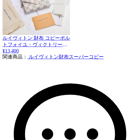
ルイヴィトン 財布 コピーポル
トフォイユ・ヴィクトリーヌ
N41659
¥13,400
関連商品：
ルイヴィトン財布スーパーコピー