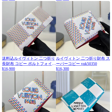
N60220
送料込ルイヴィトン 二つ折り
ルイヴィトン 二つ折り財布 ス
長財布 コピー ポルトフォイユ
ーパーコピー vuk50350
¥16,900
¥16,300
ブラザ vus60816