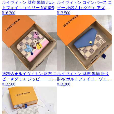
ルイヴィトン 財布 偽物 ポル
ルイヴィトン コインパース コ
トフォイユ エミリー N41625
ピー 小銭入れ ダミエ アズー
¥16,200
¥13,500
ル ポシェットクレ N62659
送料込★ルイヴィトン 財布 コ
ルイヴィトン 財布 偽物 折り
ピー★ダミエ ジッピー・コイ
財布 ポルトフォイユ・ゾエ ダ
¥13,500
¥13,200
ンパース N60138
ミエアズール N60219