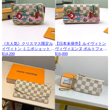
《大人気》クリスマス限定​ル
【日本未発売】ルイヴィトン
イヴィトン ミニポシェット ア
ヴィヴィエンヌ ポルトフォイ
¥14,200
¥16,000
クセソワール コピー N60487
ユ サラ 長財布 偽物 N60497