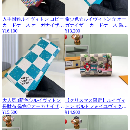
入手困難ルイヴィトン コピー
希少色☆​ルイヴィトン☆ オー
カードケース オーガナイザー
ガナイザー カードケース 偽物
¥16,100
¥13,200
ドゥ ポッシュ M81468
名刺入れ ダミエ N60494
大人気!!新色◇​ルイヴィトン
【クリスマス限定】​ルイヴィ
長財布 偽物◇オーガナイザ
トン ポルトフォイユヴィクト
¥15,500
¥14,900
ー・ドゥ ポッシュ vue19663
リーヌ 偽物 N60478