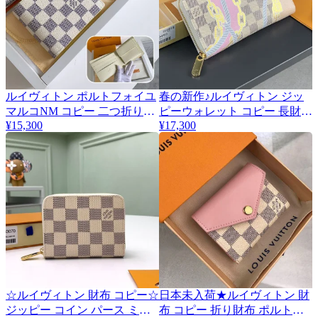
ルイヴィトン ポルトフォイユ
春の新作♪ルイヴィトン ジッ
マルコNM コピー 二つ折り財
ピーウォレット コピー 長財布
¥15,300
¥17,300
布 vuj92451
ダミエ N40480
☆ルイヴィトン 財布 コピー☆
日本未入荷★ルイヴィトン 財
ジッピー コイン パース ミニ
布 コピー 折り財布 ポルトフ