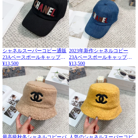
シャネルスーパーコピー通販
2023年新作シャネルコピー
23Aベースボールキャップ
23Aベースボールキャップ
217699
¥13,500
217700
¥13,500
最高級秋冬シャネルコピーバ
人気のシャネルスーパーコピ