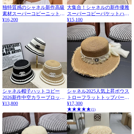
独特質感のシャネル新作高級
大集合！シャネルの新作優雅
素材スーパーコピーニットハ
スーパーコピーバケットハッ
¥16,200
¥15,100
ット CH99230
ト ch400025品質保証
シャネル帽子ハットコピー
シャネル2025人気上昇ボウス
2026新作中空カラーブロック
トローフラットトップパール
¥13,800
¥17,300
シンプル フィッシャーマンハ
ファーエッジの麦わら帽子
★
★
★
★
★
ch20089
(1)
ット 126925