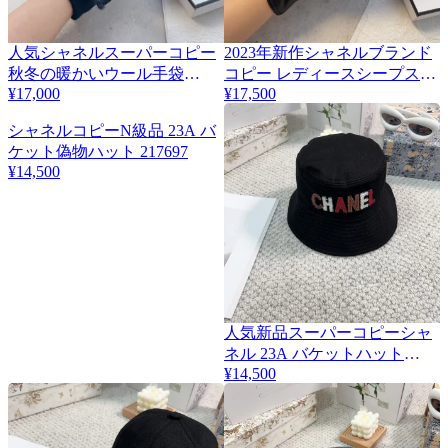
人気シャネルスーパーコピー
2023年新作シャネルブランド
秋冬の暖かいウール手袋
コピー レディースシープスキ
sha05551
¥17,000
¥17,500
ングローブ sha25033
シャネルコピーN級品 23A バ
ケット偽物ハット 217697
¥14,500
人気新品スーパーコピーシャ
ネル 23A バケットハット
217698
¥14,500