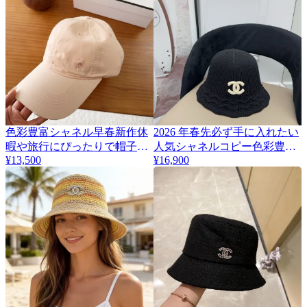
色彩豊富シャネル早春新作休
2026 年春先必ず手に入れたい
暇や旅行にぴったりで帽子コ
人気シャネルコピー色彩豊富
¥13,500
¥16,900
ピー 4545900
帽子ハット CH74855