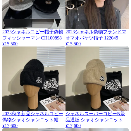
2023シャネルコピー帽子偽物
2023シャネル偽物ブランドマ
フィッシャーマン CH100898
オマオバケツ帽子 122045
¥15,500
¥15,500
2023秋冬新品シャネルコピー
シャネルスーパーコピーN級
偽物シャオシャンニット帽
品通販 シャオシャンニット帽
222787
¥17,600
222788
¥17,600