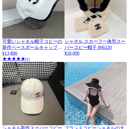
可愛いシャネル帽子コピーの
シャネル スカーフ一体型スー
新作ベースボールキャップ
パーコピー帽子 896220
322230
¥13,800
¥18,000
★
★
★
★
★
(1)
シャネル新作スーパーコピー
ブランドコピーシャネルの大