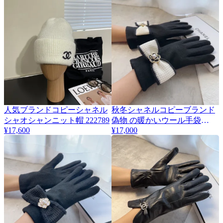
人気ブランドコピーシャネル
秋冬シャネルコピーブランド
シャオシャンニット帽 222789
偽物 の暖かいウール手袋
¥17,600
sha05551-1
¥17,000