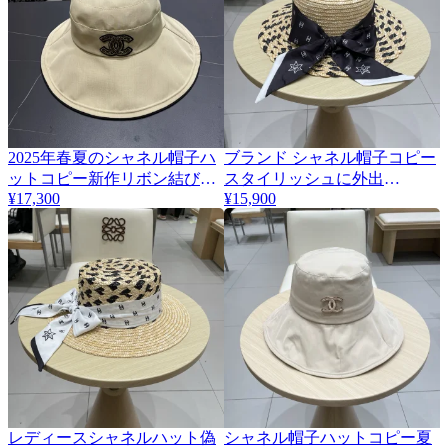
2025年春夏のシャネル帽子ハ
ブランド シャネル帽子コピー
ットコピー新作リボン結び漁
スタイリッシュに外出
¥17,300
B810221
¥15,900
師帽女性用専門店 707033
レディースシャネルハット偽
シャネル帽子ハットコピー夏