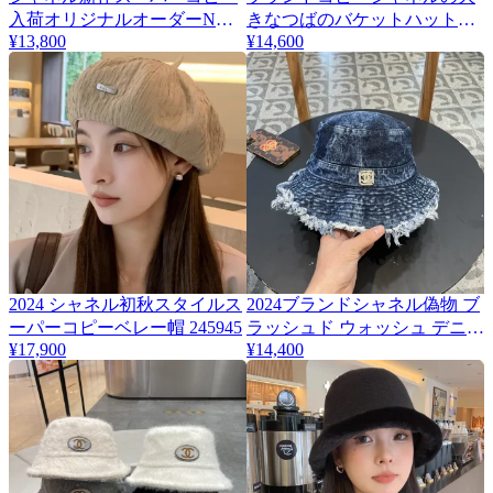
入荷オリジナルオーダーN級
きなつばのバケットハット偽
¥13,800
¥14,600
品野球帽 141947
物 141952
2024 シャネル初秋スタイルス
2024ブランドシャネル偽物 ブ
ーパーコピーベレー帽 245945
ラッシュド ウォッシュ デニム
¥17,900
¥14,400
漁師の帽子 ch56743