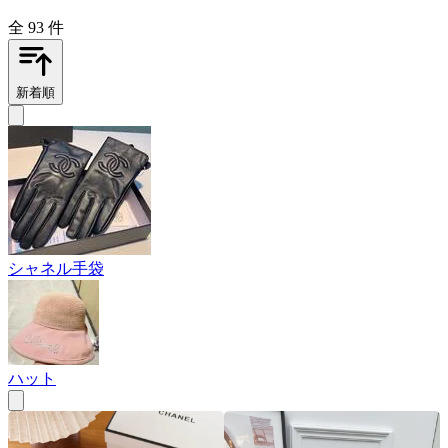
全 93 件
新着順
シャネル手袋
ハット