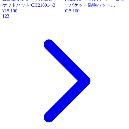
ケットハット CH216014-3
ーバケット偽物ハット
¥15,100
CH216014-2
¥15,100
1
2
3