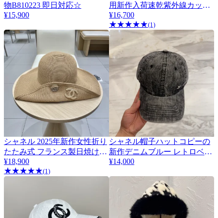
物B810223 即日対応☆
用新作入荷速乾紫外線カット
¥15,900
¥16,700
サン 333765
★
★
★
★
★
(1)
シャネル 2025年新作女性折り
シャネル帽子ハットコピーの
たたみ式 フランス製日焼け止
新作デニムブルー レトロベー
¥18,900
¥14,000
めビッグストローハット
スボールキャップ 333888
★
★
★
★
★
333758
(1)