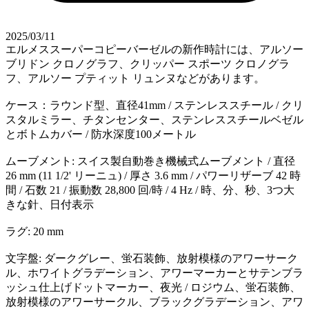
2025/03/11
エルメススーパーコピーバーゼルの新作時計には、アルソー
ブリドン クロノグラフ、クリッパー スポーツ クロノグラ
フ、アルソー プティット リュンヌなどがあります。
ケース：ラウンド型、直径41mm / ステンレススチール / クリ
スタルミラー、チタンセンター、ステンレススチールベゼル
とボトムカバー / 防水深度100メートル
ムーブメント: スイス製自動巻き機械式ムーブメント / 直径
26 mm (11 1/2' リーニュ) / 厚さ 3.6 mm / パワーリザーブ 42 時
間 / 石数 21 / 振動数 28,800 回/時 / 4 Hz / 時、分、秒、3つ大
きな針、日付表示
ラグ: 20 mm
文字盤: ダークグレー、蛍石装飾、放射模様のアワーサーク
ル、ホワイトグラデーション、アワーマーカーとサテンブラ
ッシュ仕上げドットマーカー、夜光 / ロジウム、蛍石装飾、
放射模様のアワーサークル、ブラックグラデーション、アワ