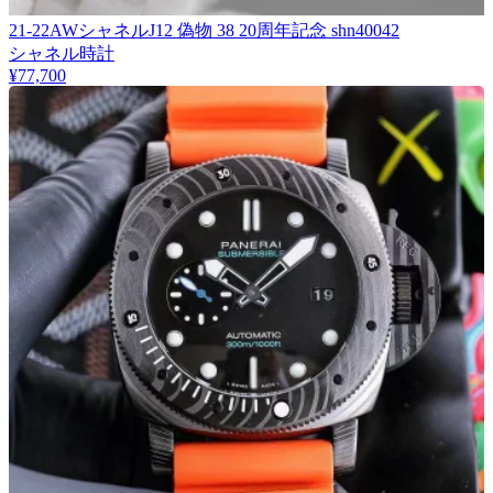
21-22AWシャネルJ12 偽物 38 20周年記念 shn40042
シャネル時計
¥77,700