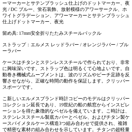
ーマーカーとサテンブラッシュ仕上げのドットマーカー、夜
光 / DC ブルー、蛍石装飾、放射模様のアワーサークル、ホ
ワイトグラデーション、アワーマーカーとサテンブラッシュ
仕上げドットマーカー、夜光
留め具: 17mm安全折りたたみスチールバックル
ストラップ：エルメス レッドラバー / オレンジラバー / ブル
ーラバー
ケースはチタンとステンレススチールで作られており、非常
に興味深いです。ストラップ色は明るくて心地よいです。自
動巻き機械式ムーブメントは、波のリズムやビーチ足跡を反
響させながら、正確な時間の動作を保証します。クリッパー
スポーツです。
こ新しいエルメスブランド時計コピーのモデルはクリッパー
コレクション延長であり、19世紀の船の舷窓からインスピレ
ーションを得た象徴的なベゼルを備えています。こ時計は、
ステンレススチール製底カバーとベゼル、およびチタン製ケ
ースバイメタルケース構造3つ組み合わせで提供され、複雑
で精密な素材の組み合わせを示しています。チタンの超軽量