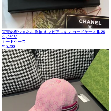
完売必至シャネル 偽物 キャビアスキン カードケース 財布
shy26058
カードケース
¥15,200