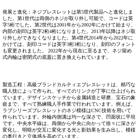
発展と進化：ネジブレスレットは第5世代製品へと進化しま
した。第1世代は両側のネジが取り外し可能で、コードは英
字5桁でした。第2世代は2001年から2002年にかけて始まり、
内部の刻印は英字2桁4桁になりました。2013年以降はネジ取
り外しができなくなりました。第4世代2014年から2022年に
かけては、刻印コードは英字3桁3桁になり、刻印のフォント
も変更されました。 2022年から現在に至るまで、ネジ留め
式内輪は密閉式の底蓋に置き換えられています。
製造工程：高級ブランドカルティエブレスレットは、精巧な
職人技によって作られ、すべてのリンクが丁寧に仕上げられ
ています。デザインスケッチから金属鋳造と研磨、宝石の象
嵌まで、すべて熟練職人手作業で行われています。例えば、
ラブシリーズブレスレットのネジ模様はCNC技術を用いて
作られています。外輪内側溝は均一な深さで、凹面状に平坦
です。中央水平線は、両側から中央に向かって徐々に深さが
変化し、明暗が交互に変化する光と影効果を生み出し、模様
の奥行きと立体感を高めています。