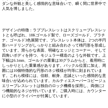
ダンな外観と美しく感情的な意味合いで、瞬く間に世界中で
人気を博しました。
デザインの特徴：ラブブレスレットはスクリューブレスレッ
トとも呼ばれ、18Kゴールド製で、ローズゴールド、プラチ
ナ、ゴールド3色展開です。ブレスレット本体は、2つの半円
形ハードリングがしっかりと組み合わさって楕円形を形成し
ています。滑らかな表面、明確なエッジとコーナー、そして
四角いボディを持つ、モジュラー構造のような外観です。上
下幅は6.1mm、ゴールドの重量は30グラムからと、着用時に
しっかりとした重量感があります。バックル位置に加え、周
囲には10個特徴的な円形のネジ模様が均等に刻まれていま
す。これら模様には、信頼、献身、忠誠といった感情的な意
味合いが込められています。カルティエスーパーコピージュ
エリーブレスレットは独自のロック機構を採用し、両側に2
つ機能的なネジが付いています。ご購入時には、カウンター
に小型のドライバーが付属しています。