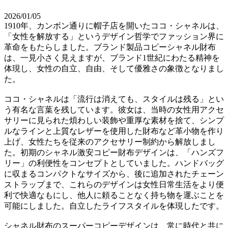
2026/01/05
1910年、カンボン通りに帽子店を開いたココ・シャネルは、
「女性を解放する」というデザイン哲学でファッション界に
革命をもたらしました。ブランド製品コピーシャネル財布
は、一見小さく見えますが、ブランド1世紀にわたる精神を
体現し、女性の自立、自由、そして優雅さの象徴となりまし
た。
ココ・シャネルは「流行は消えても、スタイルは残る」とい
う有名な言葉を残しています。彼女は、当時の女性用アクセ
サリーに見られた煩わしい装飾や重厚な素材を捨て、シンプ
ルなラインと上質なレザーを使用した財布など革小物を作り
上げ、女性たちを従来のアクセサリー制約から解放しまし
た。初期のシャネル激安コピー財布デザインは、「ハンズフ
リー」の利便性をコンセプトとしていました。ハンドバッグ
に収まるコンパクトなサイズから、後に追加されたチェーン
ストラップまで、これらのデザインは女性日常生活をより便
利で快適なもにし、他人に頼ることなく持ち物を運ぶことを
可能にしました。自立したライフスタイルを体現したです。
シャネル財布のスーパーコピーデザインは、常に時代と共に