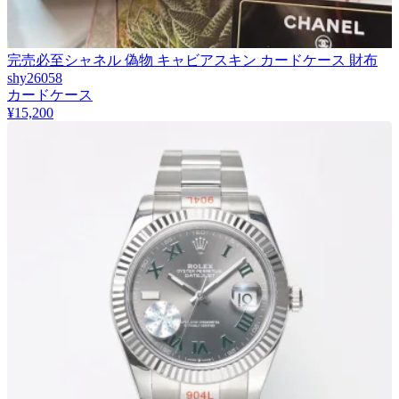
完売必至シャネル 偽物 キャビアスキン カードケース 財布
shy26058
カードケース
¥15,200