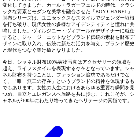
変化してきました。カール・ラガーフェルドの時代、クラシ
ックな要素とモダンな美学を融合させた「BOY CHANEL」
財布シリーズは、ユニセックスなスタイルでジェンダー垣根
を打ち破り、現代女性の多様なアイデンティティと憧れに共
鳴しました。ヴィルジニー・ヴィアールがデザイナーに就任
すると、ジャージーニットなどブランド伝統の素材を財布デ
ザインに取り入れ、伝統に新たな活力を与え、ブランド歴史
と現代をつなぐ架け橋となりました。
今日、シャネル財布100%実物写真はアクセサリーの領域を
超え、ライフスタイルを表現する存在となっています。シャ
ネル財布を持つことは、ファッション追求であるだけでな
く、「唯一無二の存在」というブランドの精神を体現するも
でもあります。女性の人生におけるあらゆる重要な瞬間を見
つめ、自立とエレガンスへ旅路を共に歩む。これこそが、シ
ャネルが100年にわたり培ってきたヘリテージの真髄です。