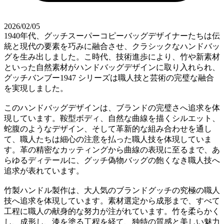
2026/02/05
1940年代、グッチスーパーコピーバッグデザイナーたちは伝
統と現代の要素を巧みに融合させ、クラシックなハンドバッ
グを生み出しました。こ時代、技術進歩により、竹や新素材
といった自然素材がハンドバッグデザインに取り入れられ、
グッチバンブー1947 シリーズは職人技と芸術の完璧な融合
を実現しました。
このハンドバッグデザインは、ブランドの完璧さへ追求を体
現しています。鞍型ボディ、自然な曲線を描くシルエット、
蛇腹のようなデザイン、そして革新的な組み合わせを通し
て、職人たちは細心の注意を払った職人技を体現していま
す。革の精密なカッティングから曲線の表現に至るまで、あ
らゆるディテールに、グッチ偽物バッグの飽くなき職人技へ
追求が表れています。
竹製ハンドル製作は、大人気のブランドグッチの究極の職人
技へ追求を体現しています。素材選定から成形まで、すべて
工程に職人の献身的な努力が注がれています。竹を柔らかく
し、成形し、漆を塗る工程を経て、独特の質感と美しい魅力